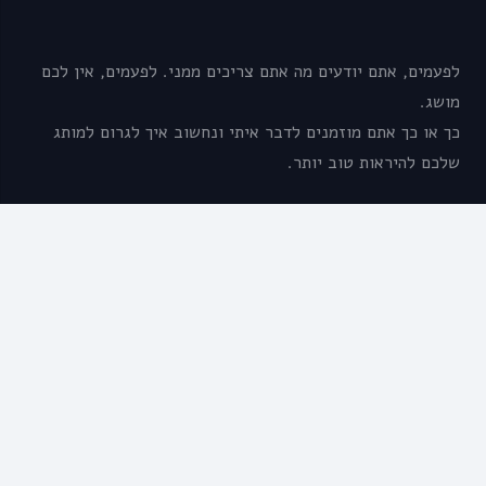
לפעמים, אתם יודעים מה אתם צריכים ממני. לפעמים, אין לכם
מושג.
כך או כך אתם מוזמנים לדבר איתי ונחשוב איך לגרום למותג
שלכם להיראות טוב יותר.
דברו איתי
shelly@shellyshalev.co.il
054-4443637
מעדיפים שאני אתקשר? אז תשאירו פרטים