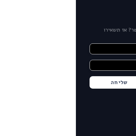
ר? אז תשאירו
שליחה