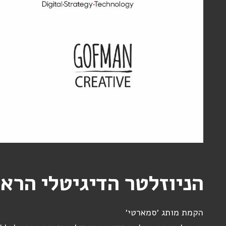
הניוזלטר הדיגיטלי הרא
הקמת מותג ׳סמארטי׳