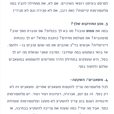
לפרסם בעיתון רופאי השיניים. אם לא, את מתחילה להבין כמה
פלטפורמות קיימות? (את רובן, את לא מכירה וגם לא תכירי)
3. מהן החוזקות שלך?
במה את
ממש
טובה? מה בא לך בקלות? את עוברת מסך טוב?
פוטוגנית? את מצלמת מדהים? כותבת נפלא? יש לך נוכחות
דיגיטלית? אנשים בד”כ אוהבים את מה שהם טובים בו- ולהפך.
אז בואי נשתמש במה שחיובי. הסיבה שאני שואלת מה יש לך
בסל, היא שעסקים בתחילת הדרך מעדיפים להשתמש במשאבים
שלהם ולחסוך כסף.
4. משאבים/ השקעה-
לכל פלטפורמה צריך להקצות משאבים אחרים. משאבים זה לא
רק כסף. זה גם זמן, אנרגיה, רעיונות ועוד ועוד. יש פלטפורמות
חינמיות (שגם בהן צריך להשקיע לא מעט) ופלטפורמות שעולות
כסף. אבל מה עוד? כמה שעות את צריכה להשקיע בכתיבה, או