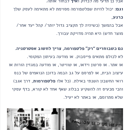
אבל כן תדעי מה לבדוק ו
איך
לבחור אותה.
וגם:
יכול להיות שפלטפורמה מסוימת לא מתאימה לעסק שלך
כרגע,
אבל בהמשך (כשיהיה לך תקציב גדול יותר/ קהל יעד אחר/
מוצר חדש) היא תהיה מדויקת עבורך.
גם כשבוחרים “רק” פלטפורמה, צריך לחשוב אסטרטגיה.
לא לכולם מתאים פייסבוק. או מודעה בעיתון המקומי.
או אתר. או סרטון וידאו, או טוויטר, או מודעה במגזין הורות או
עיצוב הבית, או לפרסם על גב הבמה בדוכן הנואמים של כנס
רואי החשבון השנתי באילת. (כל אלו
פלטפורמות
, דרך אגב)
והכי מכעיס זה להשקיע בבלוג שאף אחד לא קורא, בדף עסקי
שלא מתרומם, או באתר לא יעיל.