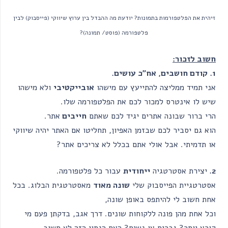
זיהית את הפלטפורמות בתמונות? יודעת מה ההבדל בין ערוץ שיווקי (פייסבוק) לבין
פלטפורמה (פוסט/ תמונה)?
חשוב לזכור:
1. קודם חושבים, אח”כ עושים.
אני תמיד ממליצה להתייעץ עם מישהו
אובייקטיבי
ולא מישהו
שיש לו אינטרס למכור לכם את הפלטפורמה שלו.
הרי ברור שבונה אתרים יגיד לכם שאתם
חייבים
אתר.
הוא גם יסביר לכם שבזמן האפיון, תחליטו אם האתר יהיה שיווקי
או תדמיתי. אבל אולי אתם בכלל לא צריכים אתר?
2.
יצירת אסטרטגיה
ייחודית
עבור כל פלטפורמה.
אסטרטגיית הפייסבוק שלי
שונה מאוד
מאסטרטגית הבלוג. בכל
אחת חשוב לי להיתפס באופן שונה,
וכל אחת מהן פונה ללקוחות שונים. דרך אגב, בדקתן פעם מי