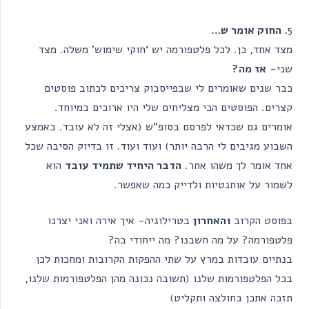
5
. החוק אומר ש…
מצד אחד, כן. לכל פלטפורמה יש ‘חוקי שימוש’ משלה. מצד
שני-
אז מה?
כבר שנים שאומרים לי שבפייסבוק צריכים לכתוב פוסטים
קצרים. הפוסטים הכי מצליחים שלי היו ארוכים במיוחד.
אומרים גם שכדאי לפרסם בסופ”ש (אצלי זה לא עובד. באמצע
השבוע מגיבים לי הרבה יותר) ועוד ועוד. זו בדיוק הסיבה שכל
אחד אומר לך משהו אחר.
הדבר היחיד שתמיד עובד
הוא
לשמור על אותנטיות ולדייק כמה שאפשר.
בפוסט הקרוב
והאחרון
בטרילוגיה- איך אירה ואני יצרנו
פלטפורמה? על מה חשבנו? מה ייחודי בה?
בנתיים עובדות במרץ על שתי ההפקות הקרובות ומחכות לכן
בכל הפלטפורמות שלנו (תשובה נכונה מהן הפלטפורמות שלנו,
תזכה אתכן בחולצה ותקליט)