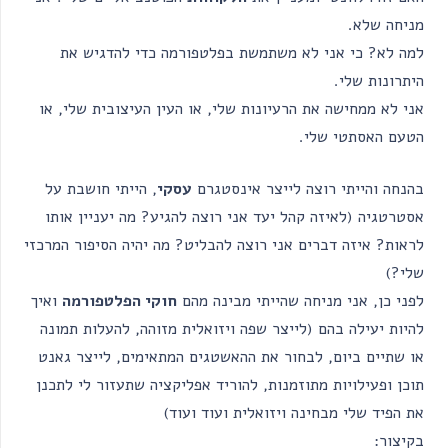
מניחה שלא.
למה לא? כי אני לא משתמשת בפלטפורמה כדי להדגיש את
היתרונות שלי.
אני לא ממחישה את הרעיונות שלי, או העין העיצובית שלי, או
הטעם האסתטי שלי.
בהנחה והייתי רוצה לייצר אינסטגרם
עסקי
, הייתי חושבת על
אסטרטגיה (לאיזה קהל יעד אני רוצה להגיע? מה יעניין אותו
לראות? איזה דברים אני רוצה להבליט? מה יהיה הסיפור המרכזי
שלי?)
לפני כן, אני מניחה שהייתי מבינה מהם
חוקי הפלטפורמה
ואיך
להיות יעילה בהם (לייצר שפה ויזואלית מזוהה, להעלות תמונה
או שתיים ביום, לבחור את ההאשטגים המתאימים, לייצר גאנט
תוכן ופעילויות מתוזמנות, להוריד אפליקציה שתעזור לי לתכנן
את הפיד שלי מבחינה ויזואלית ועוד ועוד)
בקיצור: