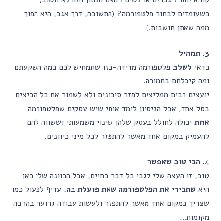
קורא יותר? גברים או נשים? האם הנתון הזה לא חשוב,
כשעומדים לבחור פלטפורמה? (התשובה, דרך אגב, היא הפוך
ממה שאתן חושבות.)
3. תמהיל
כדאי
לשלב
פלטפורמה מדידה-כזו שתמחיש לכם כמה השקעתם
ומה קיבלתם בתמורה.
יועצים רבים ממליצים לפזר סיכונים ולא לשמור את כל הביצים
בסל אחד, אבל הניסיון לימד אותי שיש עסקים שפלטפורמה
אחת
יכולה לחולל בעסק שלהן שינוי משמעותי וששווה להם
להעמיק במקום אחד מאשר להתפזר לכל מיני כיוונים.
4
. הכי טוב שאפשר
טוב, זו העצה שלי לגבי כל דבר בחיים, אבל הכוונה שלי כאן
היא
שתכירי את הפלטפורמה שאת פועלת בה.
עדיף לפעול כמו
שצריך במקום אחד מאשר להתפזר ולעשות עבודה גרועה בהרבה
מקומות…