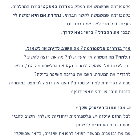
פלטפורמה שתשמש את העסק
נמדדת באפקטיביות
המהלכים.
פלטפורמה שמשמשת לקשר חברתי,
נמדדת אם היא עושה לי
נעים.
(כלומר: לא באמת נמדדת)
הבנו את ההבדל? בואי נצא לדרך.
איך בוחרים פלטפורמה? מה חשוב לדעת או לשאול:
1.למה?
מה המטרה או היעד שלך? מה את רוצה להשיג?
כדי לענות על השאלה ‘למה דווקא את הפלטפורמה הזו’, כדאי
להגדיר את המטרה. האם את צריכה חשיפה גדולה?
מכירה נקודתית לאירוע מסוים? האם את רוצה להיתפס כמומחית
בזכות תוכן או ידע יוצאי דופן?
2. מהו תחום העיסוק שלך?
לכל תחום עיסוק יש פלטפורמות ייחודיות משלהן. חשוב להבין
מהם הכלים העומדים לרשותך.
אם את יבואנית מכשור רפואי לרפואת שיניים, כדאי שתשקלי