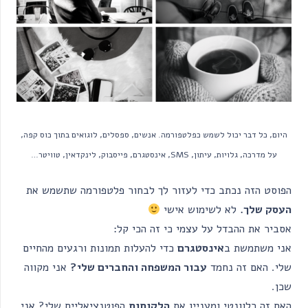
היום, כל דבר יכול לשמש כפלטפורמה. אנשים, ספסלים, לוגואים בתוך כוס קפה,
על מדרכה, גלויות, עיתון, SMS, אינסטגרם, פייסבוק, לינקדאין, טוויטר…
הפוסט הזה נכתב כדי לעזור לך לבחור פלטפורמה שתשמש את
העסק שלך.
לא לשימוש אישי
אסביר את ההבדל על עצמי כי זה הכי קל:
אני משתמשת ב
אינסטגרם
כדי להעלות תמונות ורגעים מהחיים
שלי. האם זה נחמד
עבור המשפחה והחברים שלי?
אני מקווה
שכן.
האם זה רלוונטי ומעניין את
הלקוחות
הפוטנציאליים שלי? אני